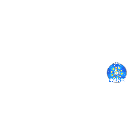
托特纳姆热刺冲击欧冠淘汰赛时边锋回防
在欧冠联赛的浩瀚星河中，托特纳姆热刺正试图以
一股锐意进取的姿态...
2026-07-24