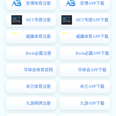
土耳其挑战美国过程中反击第一脚出球可
在卡塔尔世界杯的璀璨星空下，土耳其与美国的对
决如同一场蓄谋已久...
2026-07-25